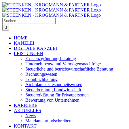
Zum
Facebook
Instagram
Inhalt
springen
Suche
nach:
HOME
KANZLEI
DIGITALE KANZLEI
LEISTUNGEN
Existenzgründungsberatung
Unternehmens- und Vermögensnachfolge
Steuerliche und betriebswirtschaftliche Beratung
Rechnungswesen
Lohnbuchhaltung
Ambulantes Gesundheitswesen
Steuerberatung Landwirtschaft
Steuererklärung für Privatpersonen
Bewertung von Unternehmen
KARRIERE
AKTUELLES
News
Mandantenrundschreiben
KONTAKT