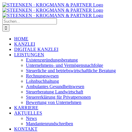
Zum
Facebook
Instagram
Inhalt
springen
Suche
nach:
HOME
KANZLEI
DIGITALE KANZLEI
LEISTUNGEN
Existenzgründungsberatung
Unternehmens- und Vermögensnachfolge
Steuerliche und betriebswirtschaftliche Beratung
Rechnungswesen
Lohnbuchhaltung
Ambulantes Gesundheitswesen
Steuerberatung Landwirtschaft
Steuererklärung für Privatpersonen
Bewertung von Unternehmen
KARRIERE
AKTUELLES
News
Mandantenrundschreiben
KONTAKT