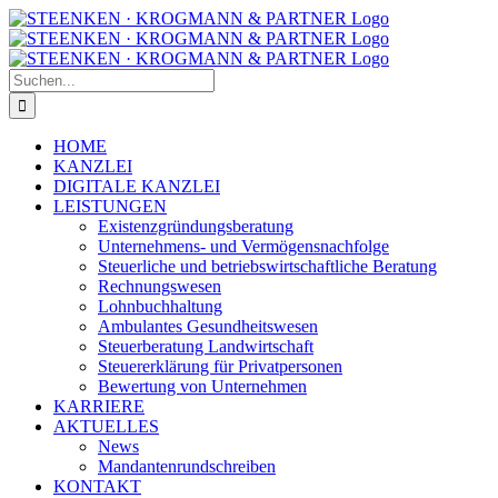
Zum
Facebook
Instagram
Inhalt
springen
Suche
nach:
HOME
KANZLEI
DIGITALE KANZLEI
LEISTUNGEN
Existenzgründungsberatung
Unternehmens- und Vermögensnachfolge
Steuerliche und betriebswirtschaftliche Beratung
Rechnungswesen
Lohnbuchhaltung
Ambulantes Gesundheitswesen
Steuerberatung Landwirtschaft
Steuererklärung für Privatpersonen
Bewertung von Unternehmen
KARRIERE
AKTUELLES
News
Mandantenrundschreiben
KONTAKT