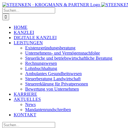
Zum
Facebook
Instagram
Inhalt
Suche
springen
nach:
HOME
KANZLEI
DIGITALE KANZLEI
LEISTUNGEN
Existenzgründungsberatung
Unternehmens- und Vermögensnachfolge
Steuerliche und betriebswirtschaftliche Beratung
Rechnungswesen
Lohnbuchhaltung
Ambulantes Gesundheitswesen
Steuerberatung Landwirtschaft
Steuererklärung für Privatpersonen
Bewertung von Unternehmen
KARRIERE
AKTUELLES
News
Mandantenrundschreiben
KONTAKT
Suche