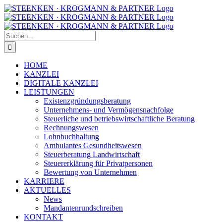
Zum
Facebook
Instagram
Inhalt
springen
Suche
nach:
HOME
KANZLEI
DIGITALE KANZLEI
LEISTUNGEN
Existenzgründungsberatung
Unternehmens- und Vermögensnachfolge
Steuerliche und betriebswirtschaftliche Beratung
Rechnungswesen
Lohnbuchhaltung
Ambulantes Gesundheitswesen
Steuerberatung Landwirtschaft
Steuererklärung für Privatpersonen
Bewertung von Unternehmen
KARRIERE
AKTUELLES
News
Mandantenrundschreiben
KONTAKT