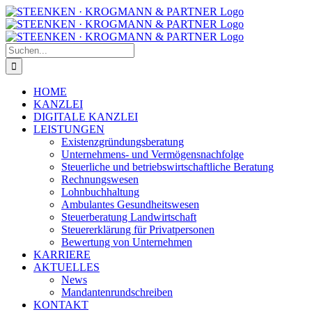
Zum
Facebook
Instagram
Inhalt
springen
Suche
nach:
HOME
KANZLEI
DIGITALE KANZLEI
LEISTUNGEN
Existenzgründungsberatung
Unternehmens- und Vermögensnachfolge
Steuerliche und betriebswirtschaftliche Beratung
Rechnungswesen
Lohnbuchhaltung
Ambulantes Gesundheitswesen
Steuerberatung Landwirtschaft
Steuererklärung für Privatpersonen
Bewertung von Unternehmen
KARRIERE
AKTUELLES
News
Mandantenrundschreiben
KONTAKT