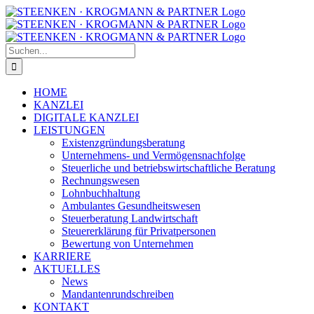
Zum
Facebook
Instagram
Inhalt
springen
Suche
nach:
HOME
KANZLEI
DIGITALE KANZLEI
LEISTUNGEN
Existenzgründungsberatung
Unternehmens- und Vermögensnachfolge
Steuerliche und betriebswirtschaftliche Beratung
Rechnungswesen
Lohnbuchhaltung
Ambulantes Gesundheitswesen
Steuerberatung Landwirtschaft
Steuererklärung für Privatpersonen
Bewertung von Unternehmen
KARRIERE
AKTUELLES
News
Mandantenrundschreiben
KONTAKT