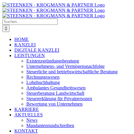
Zum
Facebook
Instagram
Inhalt
springen
Suche
nach:
HOME
KANZLEI
DIGITALE KANZLEI
LEISTUNGEN
Existenzgründungsberatung
Unternehmens- und Vermögensnachfolge
Steuerliche und betriebswirtschaftliche Beratung
Rechnungswesen
Lohnbuchhaltung
Ambulantes Gesundheitswesen
Steuerberatung Landwirtschaft
Steuererklärung für Privatpersonen
Bewertung von Unternehmen
KARRIERE
AKTUELLES
News
Mandantenrundschreiben
KONTAKT