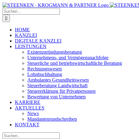
Zum
Facebook
Instagram
Inhalt
Suche
springen
nach:
HOME
KANZLEI
DIGITALE KANZLEI
LEISTUNGEN
Existenzgründungsberatung
Unternehmens- und Vermögensnachfolge
Steuerliche und betriebswirtschaftliche Beratung
Rechnungswesen
Lohnbuchhaltung
Ambulantes Gesundheitswesen
Steuerberatung Landwirtschaft
Steuererklärung für Privatpersonen
Bewertung von Unternehmen
KARRIERE
AKTUELLES
News
Mandantenrundschreiben
KONTAKT
Suche