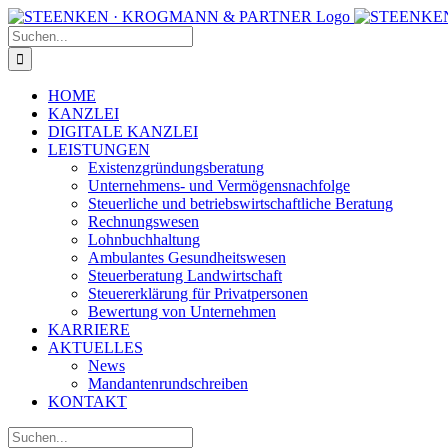
Zum
Facebook
Instagram
Inhalt
Suche
springen
nach:
HOME
KANZLEI
DIGITALE KANZLEI
LEISTUNGEN
Existenzgründungsberatung
Unternehmens- und Vermögensnachfolge
Steuerliche und betriebswirtschaftliche Beratung
Rechnungswesen
Lohnbuchhaltung
Ambulantes Gesundheitswesen
Steuerberatung Landwirtschaft
Steuererklärung für Privatpersonen
Bewertung von Unternehmen
KARRIERE
AKTUELLES
News
Mandantenrundschreiben
KONTAKT
Suche