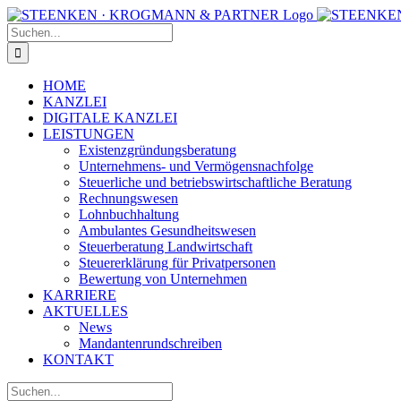
Zum
Facebook
Instagram
Inhalt
Suche
springen
nach:
HOME
KANZLEI
DIGITALE KANZLEI
LEISTUNGEN
Existenzgründungsberatung
Unternehmens- und Vermögensnachfolge
Steuerliche und betriebswirtschaftliche Beratung
Rechnungswesen
Lohnbuchhaltung
Ambulantes Gesundheitswesen
Steuerberatung Landwirtschaft
Steuererklärung für Privatpersonen
Bewertung von Unternehmen
KARRIERE
AKTUELLES
News
Mandantenrundschreiben
KONTAKT
Suche