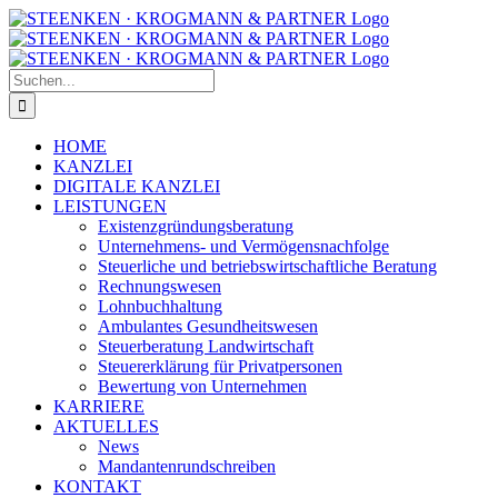
Zum
Facebook
Instagram
Inhalt
springen
Suche
nach:
HOME
KANZLEI
DIGITALE KANZLEI
LEISTUNGEN
Existenzgründungsberatung
Unternehmens- und Vermögensnachfolge
Steuerliche und betriebswirtschaftliche Beratung
Rechnungswesen
Lohnbuchhaltung
Ambulantes Gesundheitswesen
Steuerberatung Landwirtschaft
Steuererklärung für Privatpersonen
Bewertung von Unternehmen
KARRIERE
AKTUELLES
News
Mandantenrundschreiben
KONTAKT