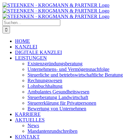
Zum
Facebook
Instagram
Inhalt
springen
Suche
nach:
HOME
KANZLEI
DIGITALE KANZLEI
LEISTUNGEN
Existenzgründungsberatung
Unternehmens- und Vermögensnachfolge
Steuerliche und betriebswirtschaftliche Beratung
Rechnungswesen
Lohnbuchhaltung
Ambulantes Gesundheitswesen
Steuerberatung Landwirtschaft
Steuererklärung für Privatpersonen
Bewertung von Unternehmen
KARRIERE
AKTUELLES
News
Mandantenrundschreiben
KONTAKT