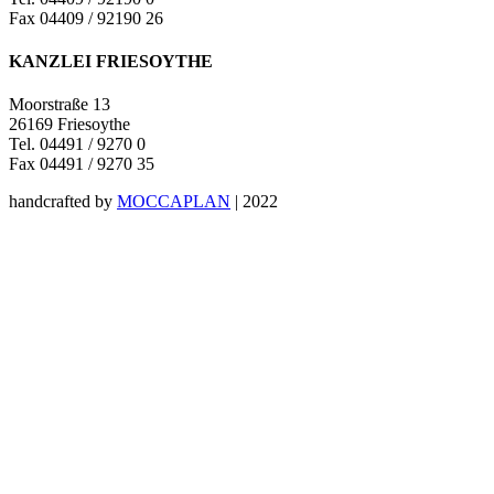
Fax 04409 / 92190 26
KANZLEI FRIESOYTHE
Moorstraße 13
26169 Friesoythe
Tel. 04491 / 9270 0
Fax 04491 / 9270 35
handcrafted by
MOCCAPLAN
| 2022
Facebook
Instagram
Nach
oben