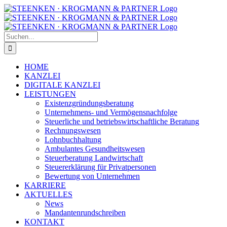
Zum
Facebook
Instagram
Inhalt
springen
Suche
nach:
HOME
KANZLEI
DIGITALE KANZLEI
LEISTUNGEN
Existenzgründungsberatung
Unternehmens- und Vermögensnachfolge
Steuerliche und betriebswirtschaftliche Beratung
Rechnungswesen
Lohnbuchhaltung
Ambulantes Gesundheitswesen
Steuerberatung Landwirtschaft
Steuererklärung für Privatpersonen
Bewertung von Unternehmen
KARRIERE
AKTUELLES
News
Mandantenrundschreiben
KONTAKT