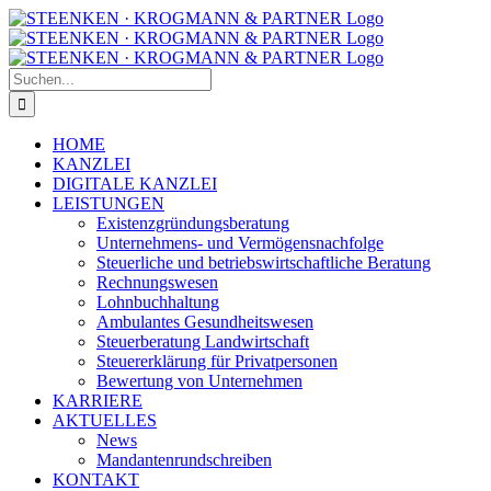
Zum
Facebook
Instagram
Inhalt
springen
Suche
nach:
HOME
KANZLEI
DIGITALE KANZLEI
LEISTUNGEN
Existenzgründungsberatung
Unternehmens- und Vermögensnachfolge
Steuerliche und betriebswirtschaftliche Beratung
Rechnungswesen
Lohnbuchhaltung
Ambulantes Gesundheitswesen
Steuerberatung Landwirtschaft
Steuererklärung für Privatpersonen
Bewertung von Unternehmen
KARRIERE
AKTUELLES
News
Mandantenrundschreiben
KONTAKT