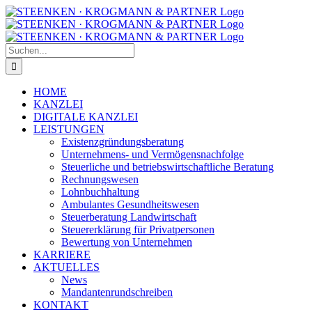
Zum
Facebook
Instagram
Inhalt
springen
Suche
nach:
HOME
KANZLEI
DIGITALE KANZLEI
LEISTUNGEN
Existenzgründungsberatung
Unternehmens- und Vermögensnachfolge
Steuerliche und betriebswirtschaftliche Beratung
Rechnungswesen
Lohnbuchhaltung
Ambulantes Gesundheitswesen
Steuerberatung Landwirtschaft
Steuererklärung für Privatpersonen
Bewertung von Unternehmen
KARRIERE
AKTUELLES
News
Mandantenrundschreiben
KONTAKT