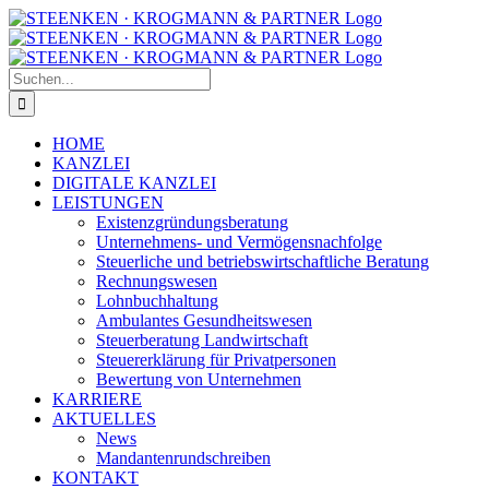
Zum
Facebook
Instagram
Inhalt
springen
Suche
nach:
HOME
KANZLEI
DIGITALE KANZLEI
LEISTUNGEN
Existenzgründungsberatung
Unternehmens- und Vermögensnachfolge
Steuerliche und betriebswirtschaftliche Beratung
Rechnungswesen
Lohnbuchhaltung
Ambulantes Gesundheitswesen
Steuerberatung Landwirtschaft
Steuererklärung für Privatpersonen
Bewertung von Unternehmen
KARRIERE
AKTUELLES
News
Mandantenrundschreiben
KONTAKT