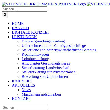
Zum
Facebook
Instagram
Inhalt
Suche
springen
nach:
HOME
KANZLEI
DIGITALE KANZLEI
LEISTUNGEN
Existenzgründungsberatung
Unternehmens- und Vermögensnachfolge
Steuerliche und betriebswirtschaftliche Beratung
Rechnungswesen
Lohnbuchhaltung
Ambulantes Gesundheitswesen
Steuerberatung Landwirtschaft
Steuererklärung für Privatpersonen
Bewertung von Unternehmen
KARRIERE
AKTUELLES
News
Mandantenrundschreiben
KONTAKT
Suche