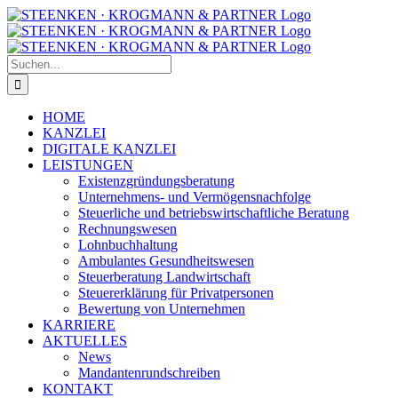
Zum
Facebook
Instagram
Inhalt
springen
Suche
nach:
HOME
KANZLEI
DIGITALE KANZLEI
LEISTUNGEN
Existenzgründungsberatung
Unternehmens- und Vermögensnachfolge
Steuerliche und betriebswirtschaftliche Beratung
Rechnungswesen
Lohnbuchhaltung
Ambulantes Gesundheitswesen
Steuerberatung Landwirtschaft
Steuererklärung für Privatpersonen
Bewertung von Unternehmen
KARRIERE
AKTUELLES
News
Mandantenrundschreiben
KONTAKT