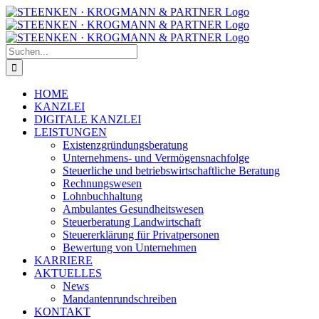
Zum
Facebook
Instagram
Inhalt
springen
Suche
nach:
HOME
KANZLEI
DIGITALE KANZLEI
LEISTUNGEN
Existenzgründungsberatung
Unternehmens- und Vermögensnachfolge
Steuerliche und betriebswirtschaftliche Beratung
Rechnungswesen
Lohnbuchhaltung
Ambulantes Gesundheitswesen
Steuerberatung Landwirtschaft
Steuererklärung für Privatpersonen
Bewertung von Unternehmen
KARRIERE
AKTUELLES
News
Mandantenrundschreiben
KONTAKT