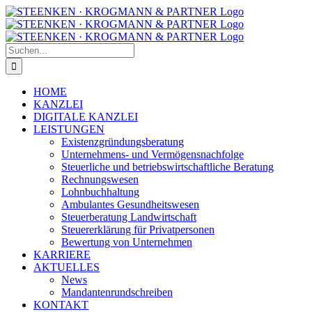
Zum
Facebook
Instagram
Inhalt
springen
Suche
nach:
HOME
KANZLEI
DIGITALE KANZLEI
LEISTUNGEN
Existenzgründungsberatung
Unternehmens- und Vermögensnachfolge
Steuerliche und betriebswirtschaftliche Beratung
Rechnungswesen
Lohnbuchhaltung
Ambulantes Gesundheitswesen
Steuerberatung Landwirtschaft
Steuererklärung für Privatpersonen
Bewertung von Unternehmen
KARRIERE
AKTUELLES
News
Mandantenrundschreiben
KONTAKT