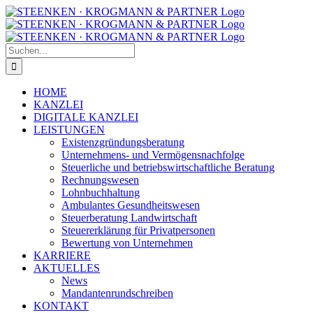
Zum
Facebook
Instagram
Inhalt
springen
Suche
nach:
HOME
KANZLEI
DIGITALE KANZLEI
LEISTUNGEN
Existenzgründungsberatung
Unternehmens- und Vermögensnachfolge
Steuerliche und betriebswirtschaftliche Beratung
Rechnungswesen
Lohnbuchhaltung
Ambulantes Gesundheitswesen
Steuerberatung Landwirtschaft
Steuererklärung für Privatpersonen
Bewertung von Unternehmen
KARRIERE
AKTUELLES
News
Mandantenrundschreiben
KONTAKT