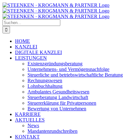
Zum
Facebook
Instagram
Inhalt
springen
Suche
nach:
HOME
KANZLEI
DIGITALE KANZLEI
LEISTUNGEN
Existenzgründungsberatung
Unternehmens- und Vermögensnachfolge
Steuerliche und betriebswirtschaftliche Beratung
Rechnungswesen
Lohnbuchhaltung
Ambulantes Gesundheitswesen
Steuerberatung Landwirtschaft
Steuererklärung für Privatpersonen
Bewertung von Unternehmen
KARRIERE
AKTUELLES
News
Mandantenrundschreiben
KONTAKT