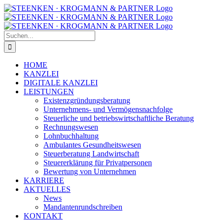
Zum
Facebook
Instagram
Inhalt
springen
Suche
nach:
HOME
KANZLEI
DIGITALE KANZLEI
LEISTUNGEN
Existenzgründungsberatung
Unternehmens- und Vermögensnachfolge
Steuerliche und betriebswirtschaftliche Beratung
Rechnungswesen
Lohnbuchhaltung
Ambulantes Gesundheitswesen
Steuerberatung Landwirtschaft
Steuererklärung für Privatpersonen
Bewertung von Unternehmen
KARRIERE
AKTUELLES
News
Mandantenrundschreiben
KONTAKT