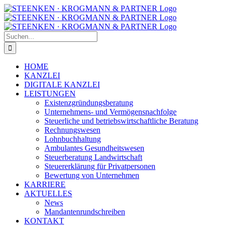
Zum
Facebook
Instagram
Inhalt
springen
Suche
nach:
HOME
KANZLEI
DIGITALE KANZLEI
LEISTUNGEN
Existenzgründungsberatung
Unternehmens- und Vermögensnachfolge
Steuerliche und betriebswirtschaftliche Beratung
Rechnungswesen
Lohnbuchhaltung
Ambulantes Gesundheitswesen
Steuerberatung Landwirtschaft
Steuererklärung für Privatpersonen
Bewertung von Unternehmen
KARRIERE
AKTUELLES
News
Mandantenrundschreiben
KONTAKT